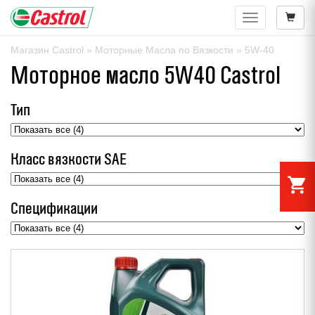
Навигация
Магазин Castrol
»
Моторные Масла по Вязкости
» 5W-40
Моторное масло 5W40 Castrol
Тип
Класс вязкости SAE
shopping_cart
Спецификации