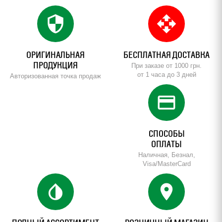
security
open_with
ОРИГИНАЛЬНАЯ
БЕСПЛАТНАЯ ДОСТАВКА
ПРОДУКЦИЯ
При заказе от 1000 грн.
от 1 часа до 3 дней
Авторизованная точка продаж
credit_card
СПОСОБЫ
ОПЛАТЫ
Наличная, Безнал,
Visa/MasterCard
invert_colors
location_on