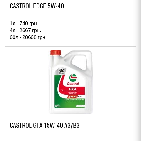
CASTROL EDGE 5W-40
1л -
740
грн.
4л -
2667
грн.
60л -
28668
грн.
208л -
87459
грн.
CASTROL GTX 15W-40 A3/B3