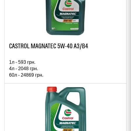
CASTROL MAGNATEC 5W-40 A3/B4
1л -
593
грн.
4л -
2048
грн.
60л -
24869
грн.
208л -
82241
грн.