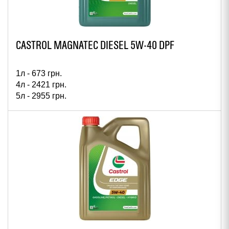
CASTROL MAGNATEC DIESEL 5W-40 DPF
1л -
673
грн.
4л -
2421
грн.
5л -
2955
грн.
60л -
28272
грн.