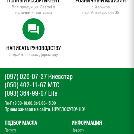
ПОЛНЫЙ АССОРТИМЕНТ
РОЗНИЧНЫЙ МАГАЗИН
Вся продукция Castrol в
г. Харьков
наличии и под заказ
пер. Аптекарский 35
forum
НАПИСАТЬ РУКОВОДСТВУ
Задайте вопрос Директору
(097) 020-07-27 Киевстар
(050) 402-11-67 МТС
(093) 364-99-07 Life
Пн–Пт 9.00–18.00, Сб 9.00–15.00
Прием заказов на сайте: КРУГЛОСУТОЧНО!
ПОДБОР МАСЛА
ИНФОРМАЦИЯ
По типу
Новости