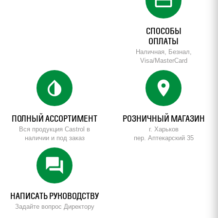
credit_card
СПОСОБЫ
ОПЛАТЫ
Наличная, Безнал,
Visa/MasterCard
invert_colors
location_on
ПОЛНЫЙ АССОРТИМЕНТ
РОЗНИЧНЫЙ МАГАЗИН
Вся продукция Castrol в
г. Харьков
наличии и под заказ
пер. Аптекарский 35
forum
НАПИСАТЬ РУКОВОДСТВУ
Задайте вопрос Директору