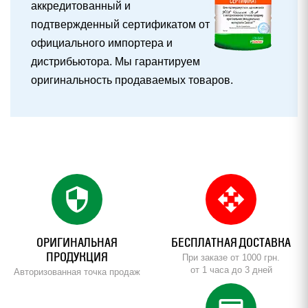
аккредитованный и
подтвержденный сертификатом от
официального импортера и
дистрибьютора. Мы гарантируем
оригинальность продаваемых товаров.
security
open_with
ОРИГИНАЛЬНАЯ
БЕСПЛАТНАЯ ДОСТАВКА
ПРОДУКЦИЯ
При заказе от 1000 грн.
от 1 часа до 3 дней
Авторизованная точка продаж