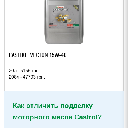
CASTROL VECTON 15W-40
20л -
5156
грн.
208л -
47793
грн.
Как отличить подделку
моторного масла Castrol?