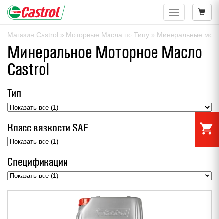
Навигация
Магазин Castrol
»
Моторные Масла по Типу
» Минеральные мот
Минеральное Моторное Масло
Castrol
Тип
Класс вязкости SAE
shopping_cart
Спецификации