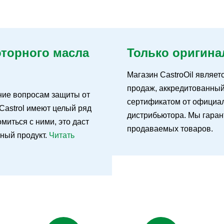
оторного масла
Только оригина
Магазин CastroOil являет
продаж, аккредитованны
ние вопросам защиты от
сертификатом от официал
Castrol имеют целый ряд
дистрибьютора. Мы гаран
иться с ними, это даст
продаваемых товаров.
ьный продукт.
Читать