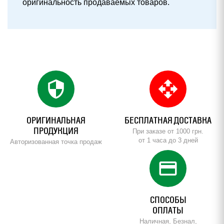
оригинальность продаваемых товаров.
security
open_with
ОРИГИНАЛЬНАЯ
БЕСПЛАТНАЯ ДОСТАВКА
ПРОДУКЦИЯ
При заказе от 1000 грн.
от 1 часа до 3 дней
Авторизованная точка продаж
credit_card
СПОСОБЫ
ОПЛАТЫ
Наличная, Безнал,