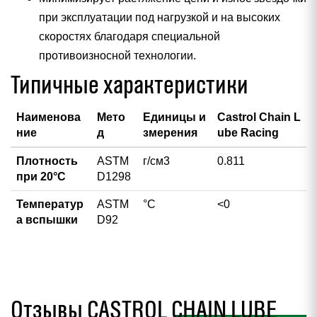
при эксплуатации под нагрузкой и на высоких
скоростях благодаря специальной
противоизносной технологии.
Типичные характеристики
Наименова
Мето
Единицы и
Castrol Chain L
ние
д
змерения
ube Racing
Плотность
ASTM
г/см3
0.811
при 20°С
D1298
Температур
ASTM
°С
<0
а вспышки
D92
Отзывы CASTROL CHAIN LUBE