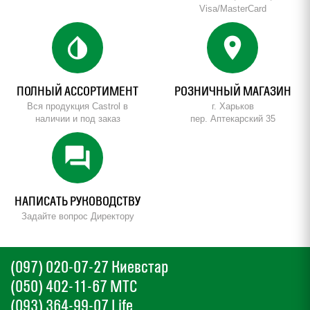
Visa/MasterCard
invert_colors
location_on
ПОЛНЫЙ АССОРТИМЕНТ
РОЗНИЧНЫЙ МАГАЗИН
Вся продукция Castrol в
г. Харьков
наличии и под заказ
пер. Аптекарский 35
forum
НАПИСАТЬ РУКОВОДСТВУ
Задайте вопрос Директору
(097) 020-07-27 Киевстар
(050) 402-11-67 МТС
(093) 364-99-07 Life