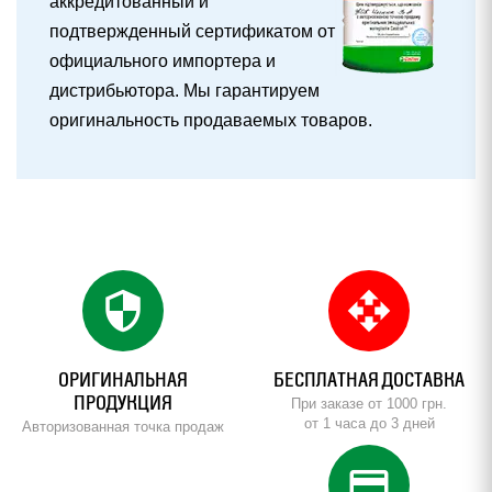
аккредитованный и
подтвержденный сертификатом от
официального импортера и
дистрибьютора. Мы гарантируем
оригинальность продаваемых товаров.
security
open_with
ОРИГИНАЛЬНАЯ
БЕСПЛАТНАЯ ДОСТАВКА
ПРОДУКЦИЯ
При заказе от 1000 грн.
от 1 часа до 3 дней
Авторизованная точка продаж
credit_card