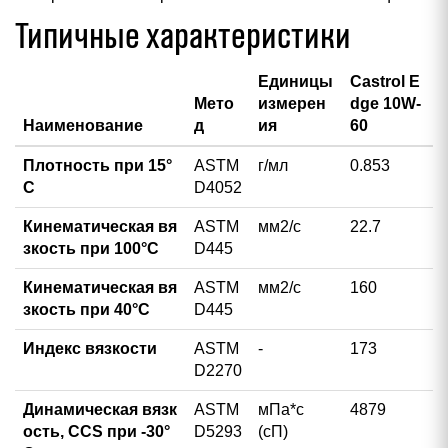
Типичные характеристики
Единицы
Castrol E
Мето
измерен
dge 10W-
Наименование
д
ия
60
Плотность при 15°
ASTM
г/мл
0.853
С
D4052
Кинематическая вя
ASTM
мм2/с
22.7
зкость при 100°С
D445
Кинематическая вя
ASTM
мм2/с
160
зкость при 40°С
D445
Индекс вязкости
ASTM
-
173
D2270
Динамическая вязк
ASTM
мПа*с
4879
ость, CCS при -30°
D5293
(сП)