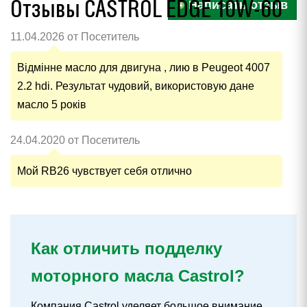
Отзывы CASTROL EDGE 10W-60
Написать отзыв
11.04.2026 от Посетитель
Відмінне масло для двигуна , лию в Peugeot 4007
2.2 hdi. Результат чудовий, використовую дане
масло 5 років
24.04.2020 от Посетитель
Мой RB26 чувствует себя отлично
Как отличить подделку
моторного масла Castrol?
Компания Castrol уделяет большое внимание