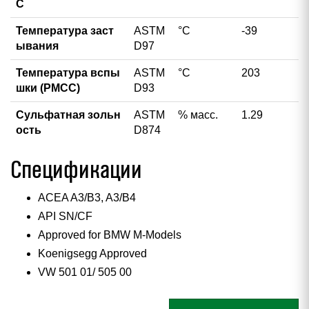
С
Температура заст
ASTM
°С
-39
ывания
D97
Температура вспы
ASTM
°С
203
шки (PMCC)
D93
Сульфатная зольн
ASTM
% масс.
1.29
ость
D874
Спецификации
ACEA A3/B3, A3/B4
API SN/CF
Approved for BMW M-Models
Koenigsegg Approved
VW 501 01/ 505 00