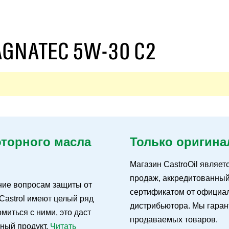
AGNATEC 5W-30 C2
оторного масла
Только оригина
Магазин CastroOil являет
продаж, аккредитованны
ние вопросам защиты от
сертификатом от официал
Castrol имеют целый ряд
дистрибьютора. Мы гаран
иться с ними, это даст
продаваемых товаров.
ьный продукт.
Читать