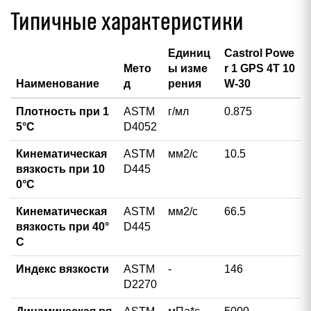
Типичные характеристики
Единиц
Castrol Powe
Мето
ы изме
r 1 GPS 4T 10
Наименование
д
рения
W-30
Плотность при 1
ASTM
г/мл
0.875
5°С
D4052
Кинематическая
ASTM
мм2/с
10.5
вязкость при 10
D445
0°С
Кинематическая
ASTM
мм2/с
66.5
вязкость при 40°
D445
С
Индекс вязкости
ASTM
-
146
D2270