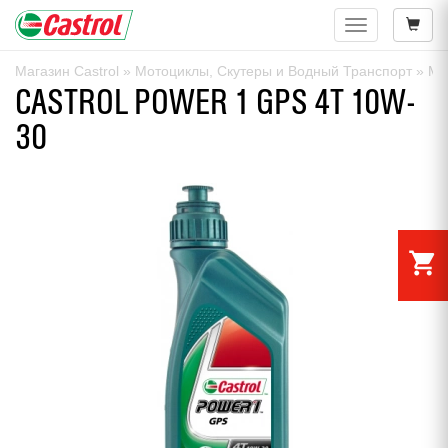
Навигация
Магазин Castrol
»
Мотоциклы, Скутеры и Водный Транспорт
»
Мо
CASTROL POWER 1 GPS 4T 10W-
30
shopping_cart