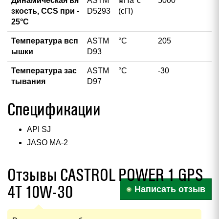
Динамическая вя
ASTM
мПа*с
5000
зкость, CCS при -
D5293
(сП)
25°С
Температура всп
ASTM
°С
205
ышки
D93
Температура зас
ASTM
°С
-30
тывания
D97
Спецификации
API SJ
JASO MA-2
Отзывы CASTROL POWER 1 GPS
4T 10W-30
Написать отзыв