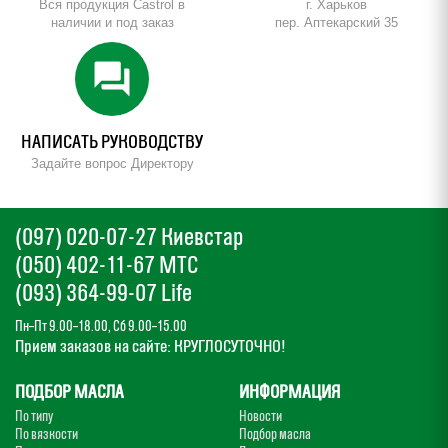
Вся продукция Castrol в
г. Харьков
наличии и под заказ
пер. Аптекарский 35
forum
НАПИСАТЬ РУКОВОДСТВУ
Задайте вопрос Директору
(097) 020-07-27 Киевстар
(050) 402-11-67 МТС
(093) 364-99-07 Life
Пн–Пт 9.00–18.00, Сб 9.00–15.00
Прием заказов на сайте: КРУГЛОСУТОЧНО!
ПОДБОР МАСЛА
ИНФОРМАЦИЯ
По типу
Новости
По вязкости
Подбор масла