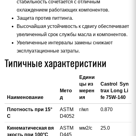
стабильность сочетается с отличным
охлаждением работающих компонентов.
Защита против питтинга.
Высочайшая устойчивость к сдвигу обеспечивает
увеличенный срок службы масла и компонентов.
Увеличенные интервалы замены снижают
эксплуатационные затраты.
Типичные характеристики
Едини
цы из
Castrol Syn
Мето
мерен
trax Long Li
Наименование
д
ия
fe 75W-140
Плотность при 15°
ASTM
г/мл
0.870
С
D4052
Кинематическая вя
ASTM
мм2/с
25.0
зкость при 100°С
D445