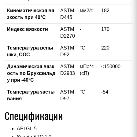
Кинематическая вя
ASTM
мм2/с
182
зкость при 40°С
D445
Индекс вязкости
ASTM
-
170
D2270
Температура вспы
ASTM
°С
220
шки, COC
D92
Динамическая вязк
ASTM
мПа*с
<150000
ость по Брукфильд
D2983
(сП)
у при -40°C
Температура засты
ASTM
°С
-54
вания
D97
Спецификации
API GL-5
Scania STO 1:0