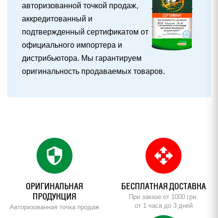
авторизованной точкой продаж,
аккредитованный и
подтвержденный сертификатом от
официального импортера и
дистрибьютора. Мы гарантируем
оригинальность продаваемых товаров.
security
open_with
ОРИГИНАЛЬНАЯ
БЕСПЛАТНАЯ ДОСТАВКА
ПРОДУКЦИЯ
При заказе от 1000 грн.
от 1 часа до 3 дней
Авторизованная точка продаж