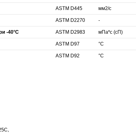
ASTM D445
мм2/с
ASTM D2270
-
и -40°C
ASTM D2983
мПа*с (сП)
ASTM D97
°С
ASTM D92
°С
25C,