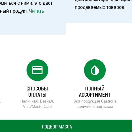
иться с ними, это даст
продаваемых товаров.
ьный продукт.
Читать
credit_card
invert_colors
СПОСОБЫ
ПОЛНЫЙ
ОПЛАТЫ
АССОРТИМЕНТ
.
Наличная, Безнал,
Вся продукция Castrol в
Visa/MasterCard
наличии и под заказ
ПОДБОР МАСЛА