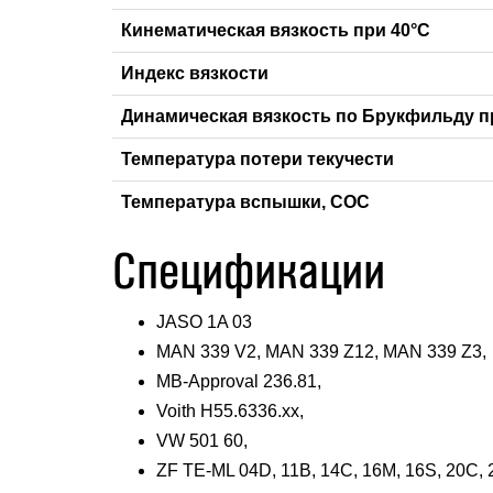
Кинематическая вязкость при 40°С
Индекс вязкости
Динамическая вязкость по Брукфильду пр
Температура потери текучести
Температура вспышки, СОС
Спецификации
JASO 1A 03
MAN 339 V2, MAN 339 Z12, MAN 339 Z3,
MB-Approval 236.81,
Voith H55.6336.xx,
VW 501 60,
ZF TE-ML 04D, 11B, 14C, 16M, 16S, 20C, 