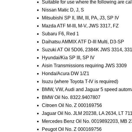
Suitable for use where the following are calle
Nissan Matic D, J, S
Mitsubishi SP II, IIM, III, PA, J3, SP IV
Mazda ATF M-III, M-V, JWS 3317, FZ
Subaru F6, Red 1
Daihatsu AMMIX ATF D-III Multi, D3-SP
Suzuki AT Oil 5D06, 2384K JWS 3314, 33
Hyundai/Kia SP III, SP IV
Aisin Transmissions requiring JWS 3309
Honda/Acura DW 1/Z1
Isuzu (where Toyota T-IV is required)
BMW, VW, Audi and Jaguar 5 speed automat
BMW Oil No. 8322.9407807
Citroen Oil No. Z 000169756
Jaguar Oil No. JLM 20238, LA 2634, LT 71
Mercedes Benz Oil No. 0019892203, MB 236
Peugot Oil No. Z 000169756