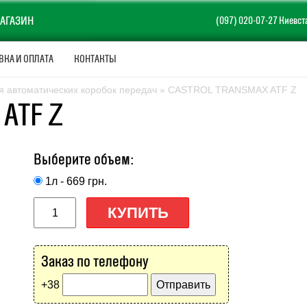
АГАЗИН
(097) 020-07-27 Киевст
ВКА И ОПЛАТА
КОНТАКТЫ
я автоматических коробок передач
» CASTROL TRANSMAX ATF Z
ATF Z
Выберите объем:
1л - 669
грн.
КУПИТЬ
Заказ по телефону
+38