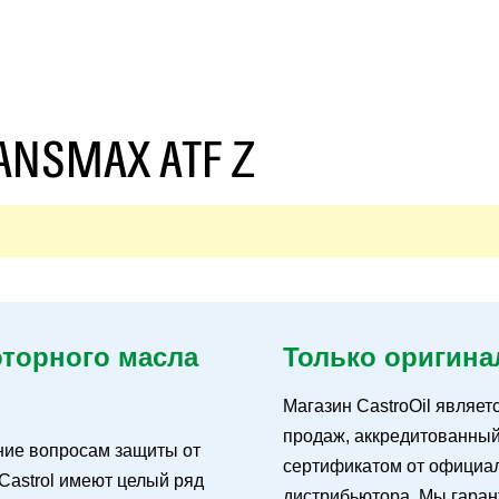
ANSMAX ATF Z
оторного масла
Только оригина
Магазин CastroOil являет
продаж, аккредитованны
ние вопросам защиты от
сертификатом от официал
Castrol имеют целый ряд
дистрибьютора. Мы гаран