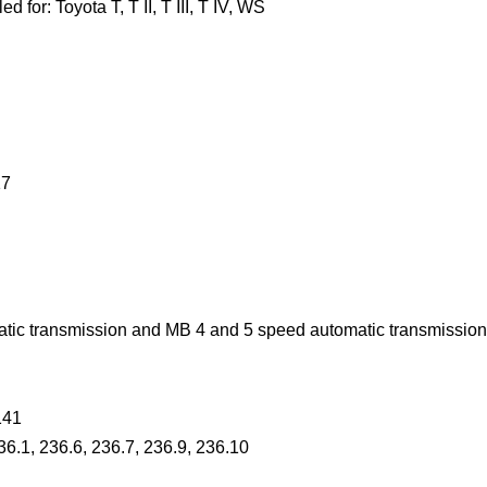
d for: Toyota T, T II, T III, T IV, WS
17
ic transmission and MB 4 and 5 speed automatic transmissio
141
.1, 236.6, 236.7, 236.9, 236.10