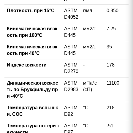
Плотность при 15°С
ASTM
г/мл
0.850
D4052
Кинематическая вязк
ASTM
мм2/с
7.25
ость при 100°С
D445
Кинематическая вязк
ASTM
мм2/с
35
ость при 40°С
D445
Индекс вязкости
ASTM
-
178
D2270
Динамическая вязкос
ASTM
мПа*с
11100
ть по Брукфильду пр
D2983
(сП)
и -40°C
Температура вспышк
ASTM
°С
218
и, СОС
D92
Температура потери т
ASTM
°С
-51
екучести
D97