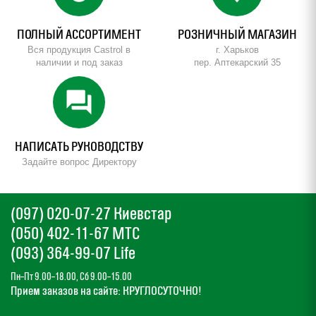
ПОЛНЫЙ АССОРТИМЕНТ
РОЗНИЧНЫЙ МАГАЗИН
Вся продукция Castrol в
г. Харьков
наличии и под заказ
пер. Аптекарский 35
forum
НАПИСАТЬ РУКОВОДСТВУ
Задайте вопрос Директору
(097) 020-07-27 Киевстар
(050) 402-11-67 МТС
(093) 364-99-07 Life
Пн–Пт 9.00–18.00, Сб 9.00–15.00
Прием заказов на сайте: КРУГЛОСУТОЧНО!