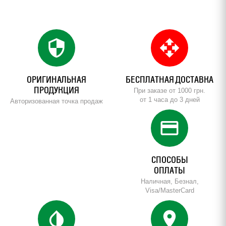
security
open_with
ОРИГИНАЛЬНАЯ
БЕСПЛАТНАЯ ДОСТАВКА
ПРОДУКЦИЯ
При заказе от 1000 грн.
от 1 часа до 3 дней
Авторизованная точка продаж
credit_card
СПОСОБЫ
ОПЛАТЫ
Наличная, Безнал,
Visa/MasterCard
invert_colors
location_on