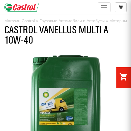
Навигация
Магазин Castrol
»
Грузовые Автомобили и Автобусы
»
Моторные 
CASTROL VANELLUS MULTI A
10W-40
shopping_cart