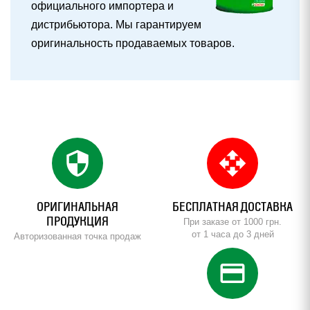
официального импортера и
дистрибьютора. Мы гарантируем
оригинальность продаваемых товаров.
security
open_with
ОРИГИНАЛЬНАЯ
БЕСПЛАТНАЯ ДОСТАВКА
ПРОДУКЦИЯ
При заказе от 1000 грн.
от 1 часа до 3 дней
Авторизованная точка продаж
credit_card