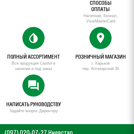
СПОСОБЫ
ОПЛАТЫ
Наличная, Безнал,
Visa/MasterCard
invert_colors
location_on
ПОЛНЫЙ АССОРТИМЕНТ
РОЗНИЧНЫЙ МАГАЗИН
Вся продукция Castrol в
г. Харьков
наличии и под заказ
пер. Аптекарский 35
forum
НАПИСАТЬ РУКОВОДСТВУ
Задайте вопрос Директору
(097) 020-07-27 Киевстар