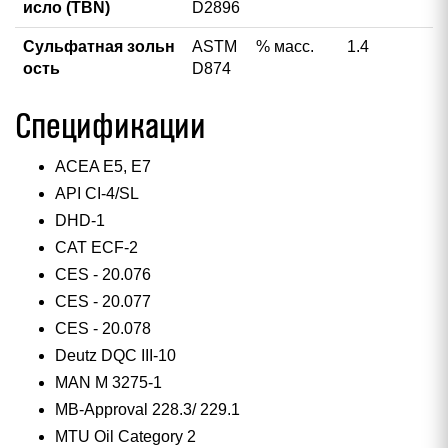
исло (TBN)
D2896
Сульфатная зольн
ASTM
% масс.
1.4
ость
D874
Спецификации
ACEA E5, E7
API CI-4/SL
DHD-1
CAT ECF-2
CES - 20.076
CES - 20.077
CES - 20.078
Deutz DQC III-10
MAN M 3275-1
MB-Approval 228.3/ 229.1
MTU Oil Category 2