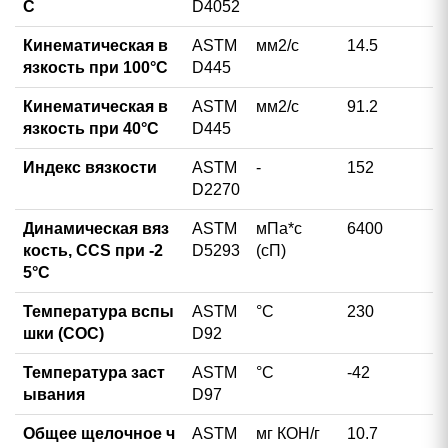
С
D4052
Кинематическая в
ASTM
мм2/с
14.5
язкость при 100°С
D445
Кинематическая в
ASTM
мм2/с
91.2
язкость при 40°С
D445
Индекс вязкости
ASTM
-
152
D2270
Динамическая вяз
ASTM
мПа*с
6400
кость, CCS при -2
D5293
(сП)
5°С
Температура вспы
ASTM
°С
230
шки (COC)
D92
Температура заст
ASTM
°С
-42
ывания
D97
Общее щелочное ч
ASTM
мг КОН/г
10.7