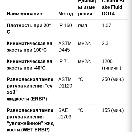
Единиц
Castrol Br
ы изме
ake Fluid
Наименование
Метод
рения
DOT4
Плотность при 20°
IP 160
г/мл
1.07
С
Кинематическая вя
ASTM
мм2/с
2.3
зкость при 100°С
D445
Кинематическая вя
IP 71
мм2/с
1200
зкость при -40°С
(типичн.)
Равновесная темпе
ASTM
°С
250 (мин.)
ратура кипения “су
D1120
хой”
жидкости (ERBP)
Равновесная темпе
SAE
°С
155 (мин.)
ратура кипения
J1703
“увлажнённой” жид
кости (WET ERBP)