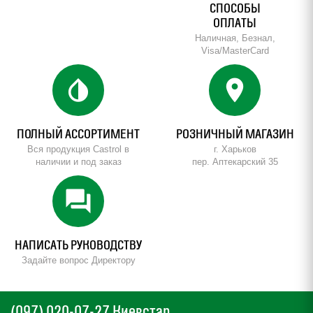
СПОСОБЫ
ОПЛАТЫ
Наличная, Безнал,
Visa/MasterCard
invert_colors
location_on
ПОЛНЫЙ АССОРТИМЕНТ
РОЗНИЧНЫЙ МАГАЗИН
Вся продукция Castrol в
г. Харьков
наличии и под заказ
пер. Аптекарский 35
forum
НАПИСАТЬ РУКОВОДСТВУ
Задайте вопрос Директору
(097) 020-07-27 Киевстар