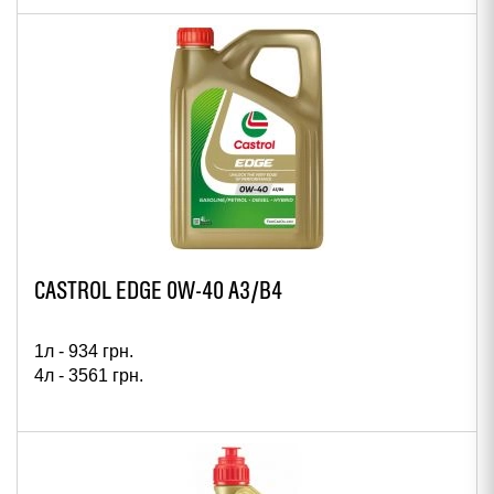
CASTROL EDGE 0W-40 A3/B4
1л -
934
грн.
4л -
3561
грн.