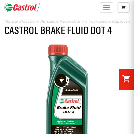
Навигация
Магазин Castrol
»
Легковые Автомобили
»
Тормозные жидкости
»
CASTROL BRAKE FLUID DOT 4
shopping_cart