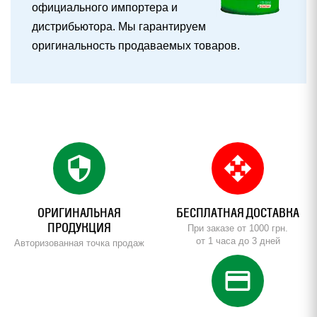
официального импортера и
дистрибьютора. Мы гарантируем
оригинальность продаваемых товаров.
security
open_with
ОРИГИНАЛЬНАЯ
БЕСПЛАТНАЯ ДОСТАВКА
ПРОДУКЦИЯ
При заказе от 1000 грн.
от 1 часа до 3 дней
Авторизованная точка продаж
credit_card