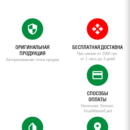
security
open_with
ОРИГИНАЛЬНАЯ
БЕСПЛАТНАЯ ДОСТАВКА
ПРОДУКЦИЯ
При заказе от 1000 грн.
от 1 часа до 3 дней
Авторизованная точка продаж
credit_card
СПОСОБЫ
ОПЛАТЫ
Наличная, Безнал,
Visa/MasterCard
invert_colors
location_on