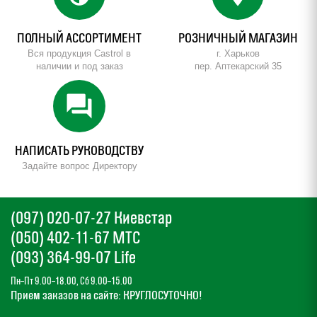
ПОЛНЫЙ АССОРТИМЕНТ
РОЗНИЧНЫЙ МАГАЗИН
Вся продукция Castrol в
г. Харьков
наличии и под заказ
пер. Аптекарский 35
forum
НАПИСАТЬ РУКОВОДСТВУ
Задайте вопрос Директору
(097) 020-07-27 Киевстар
(050) 402-11-67 МТС
(093) 364-99-07 Life
Пн–Пт 9.00–18.00, Сб 9.00–15.00
Прием заказов на сайте: КРУГЛОСУТОЧНО!