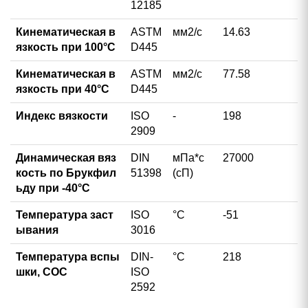
12185
Кинематическая в
ASTM
мм2/с
14.63
язкость при 100°С
D445
Кинематическая в
ASTM
мм2/с
77.58
язкость при 40°С
D445
Индекс вязкости
ISO
-
198
2909
Динамическая вяз
DIN
мПа*с
27000
кость по Брукфил
51398
(сП)
ьду при -40°C
Температура заст
ISO
°С
-51
ывания
3016
Температура вспы
DIN-
°С
218
шки, СОС
ISO
2592