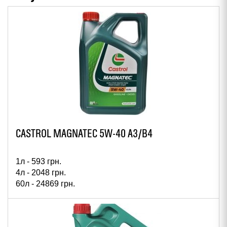
CASTROL MAGNATEC 5W-40 A3/B4
1л -
593
грн.
4л -
2048
грн.
60л -
24869
грн.
208л -
82241
грн.