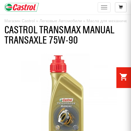
Навигация
Магазин Castrol
»
Легковые Автомобили
»
Масла для механическ
CASTROL TRANSMAX MANUAL
TRANSAXLE 75W-90
shopping_cart