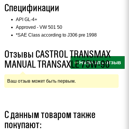
Спецификации
API GL-4+
Approved - VW 501 50
*SAE Class according to J306 pre 1998
Отзывы CASTROL TRANSMAX
MANUAL TRANSAXLE 75W-90
Написать отзыв
Ваш отзыв может быть первым.
С данным товаром также
покупают: