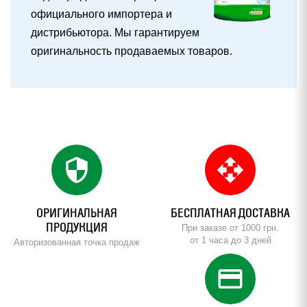
официального импортера и
дистрибьютора. Мы гарантируем
оригинальность продаваемых товаров.
security
open_with
ОРИГИНАЛЬНАЯ
БЕСПЛАТНАЯ ДОСТАВКА
ПРОДУКЦИЯ
При заказе от 1000 грн.
от 1 часа до 3 дней
Авторизованная точка продаж
credit_card