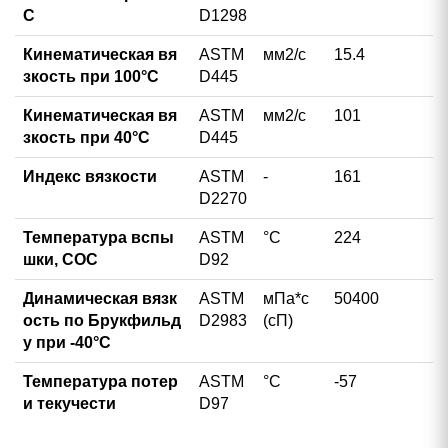
С
D1298
Кинематическая вя
ASTM
мм2/с
15.4
зкость при 100°С
D445
Кинематическая вя
ASTM
мм2/с
101
зкость при 40°С
D445
Индекс вязкости
ASTM
-
161
D2270
Температура вспы
ASTM
°С
224
шки, COC
D92
Динамическая вязк
ASTM
мПа*с
50400
ость по Брукфильд
D2983
(сП)
у при -40°C
Температура потер
ASTM
°С
-57
и текучести
D97