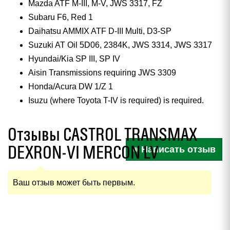
Mazda ATF M-III, M-V, JWS 3317, FZ
Subaru F6, Red 1
Daihatsu AMMIX ATF D-III Multi, D3-SP
Suzuki AT Oil 5D06, 2384K, JWS 3314, JWS 3317
Hyundai/Kia SP III, SP IV
Aisin Transmissions requiring JWS 3309
Honda/Acura DW 1/Z 1
Isuzu (where Toyota T-IV is required) is required.
Отзывы CASTROL TRANSMAX
DEXRON-VI MERCON LV
Написать отзыв
Ваш отзыв может быть первым.