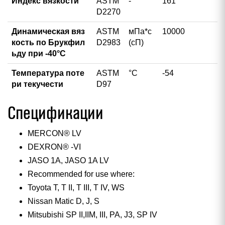
Индекс вязкости
ASTM
-
161
D2270
Динамическая вяз
ASTM
мПа*с
10000
кость по Брукфил
D2983
(сП)
ьду при -40°C
Температура поте
ASTM
°С
-54
ри текучести
D97
Спецификации
MERCON® LV
DEXRON® -VI
JASO 1A, JASO 1A LV
Recommended for use where:
Toyota T, T II, T III, T IV, WS
Nissan Matic D, J, S
Mitsubishi SP II,IIM, III, PA, J3, SP IV