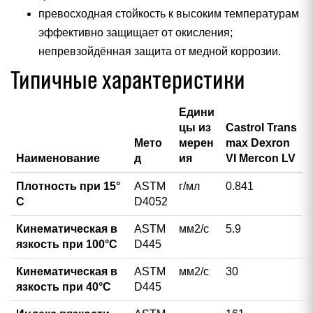
превосходная стойкость к высоким температурам
эффективно защищает от окисления;
непревзойдённая защита от медной коррозии.
Типичные характеристики
Едини
цы из
Castrol Trans
Мето
мерен
max Dexron
Наименование
д
ия
VI Mercon LV
Плотность при 15°
ASTM
г/мл
0.841
С
D4052
Кинематическая в
ASTM
мм2/с
5.9
язкость при 100°С
D445
Кинематическая в
ASTM
мм2/с
30
язкость при 40°С
D445