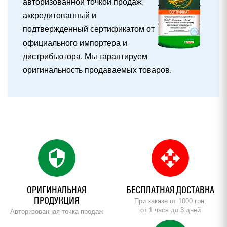
авторизованной точкой продаж,
аккредитованный и
подтвержденный сертификатом от
официального импортера и
дистрибьютора. Мы гарантируем
оригинальность продаваемых товаров.
security
open_with
ОРИГИНАЛЬНАЯ
БЕСПЛАТНАЯ ДОСТАВКА
ПРОДУКЦИЯ
При заказе от 1000 грн.
от 1 часа до 3 дней
Авторизованная точка продаж