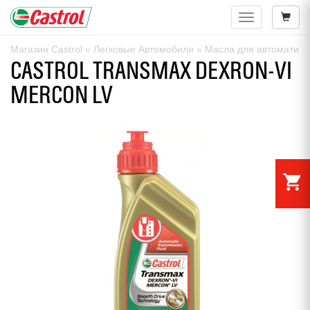
Навигация
Магазин Castrol
»
Легковые Автомобили
»
Масла для автоматиче
CASTROL TRANSMAX DEXRON-VI
MERCON LV
shopping_cart