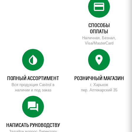
credit_card
СПОСОБЫ
ОПЛАТЫ
Наличная, Безнал,
Visa/MasterCard
invert_colors
location_on
ПОЛНЫЙ АССОРТИМЕНТ
РОЗНИЧНЫЙ МАГАЗИН
Вся продукция Castrol в
г. Харьков
наличии и под заказ
пер. Аптекарский 35
forum
НАПИСАТЬ РУКОВОДСТВУ
Задайте вопрос Директору